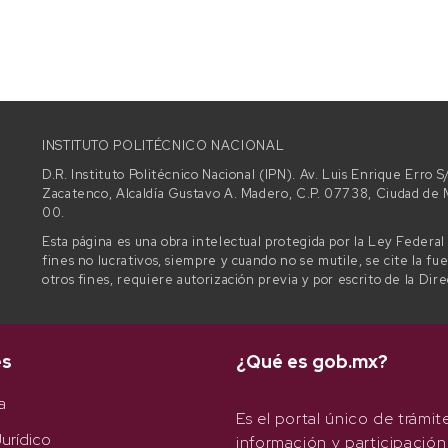
INSTITUTO POLITÉCNICO NACIONAL
D.R. Instituto Politécnico Nacional (IPN). Av. Luis Enrique Erro
Zacatenco, Alcaldía Gustavo A. Madero, C.P. 07738, Ciudad d
00.
Esta página es una obra intelectual protegida por la Ley Federa
fines no lucrativos, siempre y cuando no se mutile, se cite la fu
otros fines, requiere autorización previa y por escrito de la Dir
es
¿Qué es gob.mx?
a
Es el portal único de trámit
urídico
información y participación