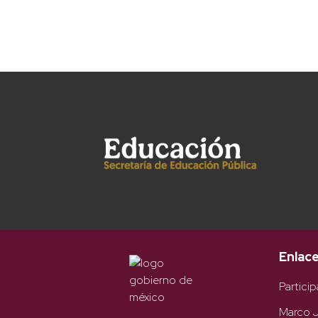
Enlac
Particip
Marco J